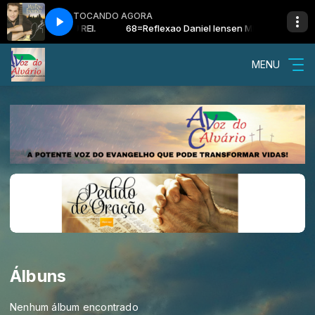
TOCANDO AGORA
niel Iensen MEU REI.
68=Reflexao Daniel Iensen MEU REI.
MENU
Álbuns
Nenhum álbum encontrado