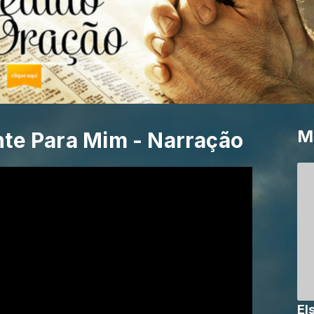
M
nte Para Mim - Narração
El